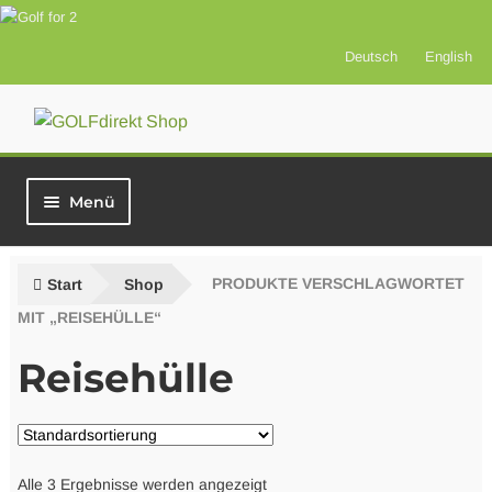
Deutsch
English
Zur
Zum
Navigation
Inhalt
springen
springen
Menü
Start
Start
Shop
PRODUKTE VERSCHLAGWORTET
Vorteilsprodukte
MIT „REISEHÜLLE“
Reisehülle
Versicherung
Greenfees
Alle 3 Ergebnisse werden angezeigt
Best of