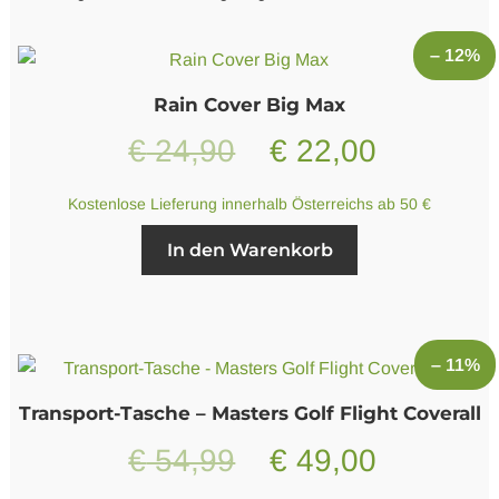
– 12%
Logo Produkte
Rain Cover Big Max
Literatur
Ursprünglicher
Aktueller
€
24,90
€
22,00
Preis
Preis
Kostenlose Lieferung innerhalb Österreichs ab 50 €
war:
ist:
In den Warenkorb
€ 24,90
€ 22,00.
– 11%
Transport-Tasche – Masters Golf Flight Coverall
Ursprünglicher
Aktueller
€
54,99
€
49,00