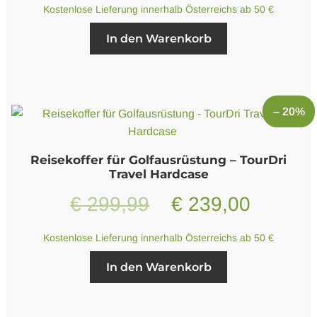
Preis
Preis
Kostenlose Lieferung innerhalb Österreichs ab 50 €
war:
ist:
In den Warenkorb
€ 54,99
€ 49,00.
– 20%
Reisekoffer für Golfausrüstung – TourDri
Travel Hardcase
Ursprünglicher
Aktuell
€
299,99
€
239,00
Preis
Preis
Kostenlose Lieferung innerhalb Österreichs ab 50 €
war:
ist:
In den Warenkorb
€ 299,99
€ 239,0