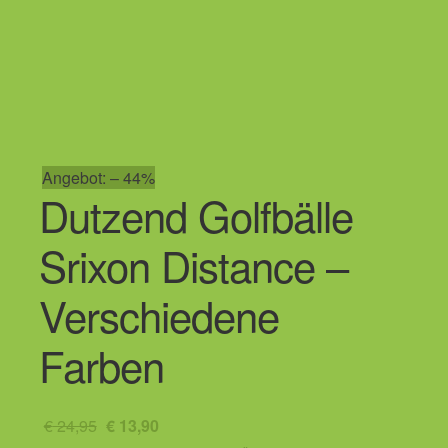
Versicherung
Greenfees
Best of
Logo Produkte
Angebot: – 44%
Dutzend Golfbälle
Literatur
Srixon Distance –
Verschiedene
Farben
Ursprünglicher
Aktueller
€
24,95
€
13,90