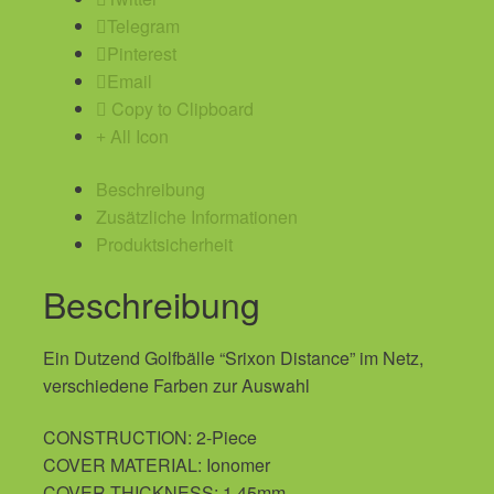
Telegram
Pinterest
Email
Copy to Clipboard
All Icon
Beschreibung
Zusätzliche Informationen
Produktsicherheit
Beschreibung
Ein Dutzend Golfbälle “Srixon Distance” im Netz,
verschiedene Farben zur Auswahl
CONSTRUCTION: 2-Piece
COVER MATERIAL: Ionomer
COVER THICKNESS: 1.45mm