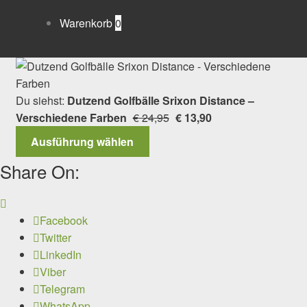
Warenkorb
0
Du siehst:
Dutzend Golfbälle Srixon Distance –
Ursprünglicher
Aktueller
Verschiedene Farben
€
24,95
€
13,90
Preis
Preis
Ausführung wählen
war:
ist:
Share On:
€ 24,95
€ 13,90.
Facebook
Twitter
LinkedIn
Viber
Telegram
WhatsApp