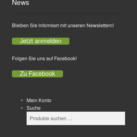
News
Bleiben Sie informiert mit unseren Newslettern!
Jetzt anmelden
Folgen Sie uns auf Facebook!
Zu Facebook
Mein Konto
Suche
Suchen
Suchen
nach: