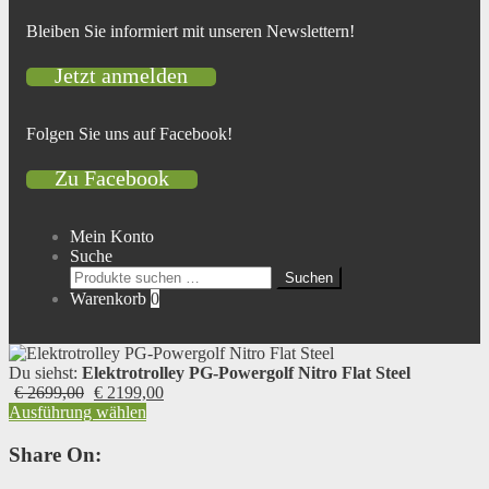
Bleiben Sie informiert mit unseren Newslettern!
Jetzt anmelden
Folgen Sie uns auf Facebook!
Zu Facebook
Mein Konto
Suche
Suchen
Suchen
nach:
Warenkorb
0
Du siehst:
Elektrotrolley PG-Powergolf Nitro Flat Steel
Ursprünglicher
Aktueller
€
2699,00
€
2199,00
Preis
Preis
Ausführung wählen
war:
ist:
€ 2699,00
€ 2199,00.
Share On: