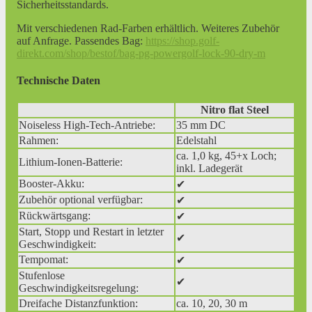
Sicherheitsstandards.
Mit verschiedenen Rad-Farben erhältlich. Weiteres Zubehör
auf Anfrage. Passendes Bag:
https://shop.golf-
direkt.com/shop/bestof/bag-pg-powergolf-lock-90-dry-m
Technische Daten
Nitro flat Steel
Noiseless High-Tech-Antriebe:
35 mm DC
Rahmen:
Edelstahl
ca. 1,0 kg, 45+x Loch;
Lithium-Ionen-Batterie:
inkl. Ladegerät
Booster-Akku:
✔
Zubehör optional verfügbar:
✔
Rückwärtsgang:
✔
Start, Stopp und Restart in letzter
✔
Geschwindigkeit:
Tempomat:
✔
Stufenlose
✔
Geschwindigkeitsregelung:
Dreifache Distanzfunktion:
ca. 10, 20, 30 m