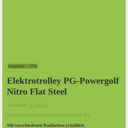
Angebot: – 19%
Elektrotrolley PG-Powergolf
Nitro Flat Steel
Ursprünglicher
Aktueller
€
2699,00
€
2199,00
Preis
Preis
Kostenlose Lieferung innerhalb Österreichs ab 50 €
war:
ist:
€ 2699,00
€ 2199,00.
Mit verschiedenen Radfarben erhältlich.