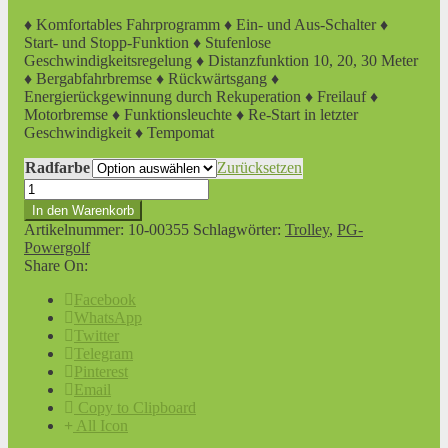
♦ Komfortables Fahrprogramm ♦ Ein- und Aus-Schalter ♦
Start- und Stopp-Funktion ♦ Stufenlose
Geschwindigkeitsregelung ♦ Distanzfunktion 10, 20, 30 Meter
♦ Bergabfahrbremse ♦ Rückwärtsgang
♦
Energierückgewinnung durch Rekuperation ♦ Freilauf ♦
Motorbremse ♦ Funktionsleuchte ♦ Re-Start in letzter
Geschwindigkeit ♦ Tempomat
Radfarbe
Zurücksetzen
Elektrotrolley
PG-
In den Warenkorb
Powergolf
Artikelnummer:
10-00355
Schlagwörter:
Trolley
,
PG-
Nitro
Powergolf
Flat
Share On:
Steel
Menge
Facebook
WhatsApp
Twitter
Telegram
Pinterest
Email
Copy to Clipboard
All Icon