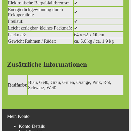
Elektronische Bergabfahrbremse:
✔
Energierückgewinnung durch
✔
Rekuperation:
Freilauf:
✔
Leicht zerlegbar, kleines Packmaß:
✔
Packmaß:
64 x 62 x
10
cm
Gewicht Rahmen / Räder:
ca. 5,6 kg / ca. 1,9 kg
Zusätzliche Informationen
Blau, Gelb, Grau, Gruen, Orange, Pink, Rot,
Radfarbe
Schwarz, Weiß
Mein Konto
Konto-Details