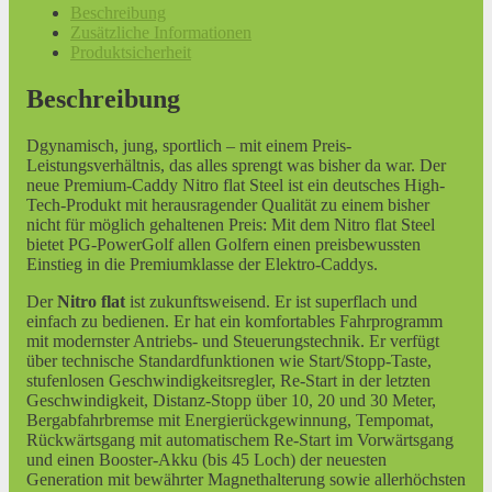
Beschreibung
Zusätzliche Informationen
Produktsicherheit
Beschreibung
Dgynamisch, jung, sportlich – mit einem Preis-
Leistungsverhältnis, das alles sprengt was bisher da war. Der
neue Premium-Caddy Nitro flat Steel ist ein deutsches High-
Tech-Produkt mit herausragender Qualität zu einem bisher
nicht für möglich gehaltenen Preis: Mit dem Nitro flat Steel
bietet PG-PowerGolf allen Golfern einen preisbewussten
Einstieg in die Premiumklasse der Elektro-Caddys.
Der
Nitro flat
ist zukunftsweisend. Er ist superflach und
einfach zu bedienen. Er hat ein komfortables Fahrprogramm
mit modernster Antriebs- und Steuerungstechnik. Er verfügt
über technische Standardfunktionen wie Start/Stopp-Taste,
stufenlosen Geschwindigkeitsregler, Re-Start in der letzten
Geschwindigkeit, Distanz-Stopp über 10, 20 und 30 Meter,
Bergabfahrbremse mit Energierückgewinnung, Tempomat,
Rückwärtsgang mit automatischem Re-Start im Vorwärtsgang
und einen Booster-Akku (bis 45 Loch) der neuesten
Generation mit bewährter Magnethalterung sowie allerhöchsten