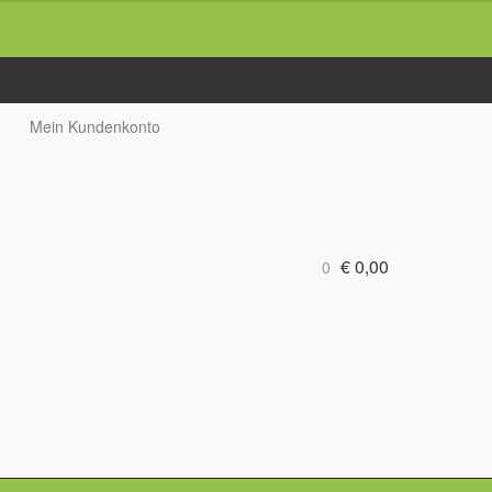
Mein Kundenkonto
€ 0,00
0
rung
Greenfees
Best of
Logo Produkte