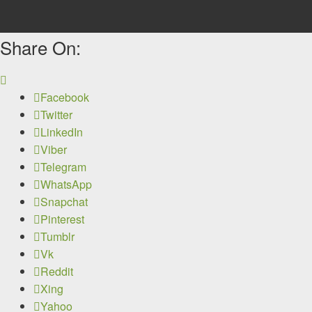
Share On:
Facebook
Twitter
LinkedIn
Viber
Telegram
WhatsApp
Snapchat
Pinterest
Tumblr
Vk
Reddit
Xing
Yahoo