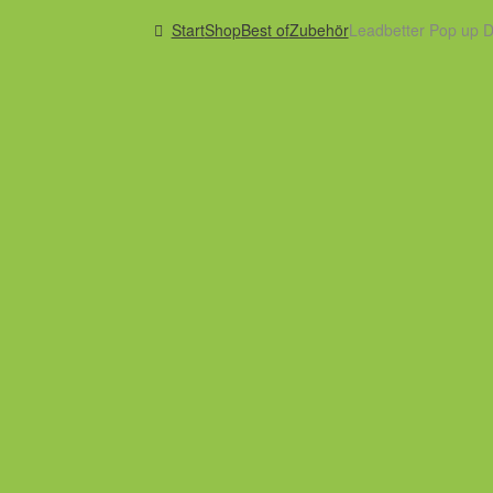
Start
Shop
Best of
Zubehör
Leadbetter Pop up D