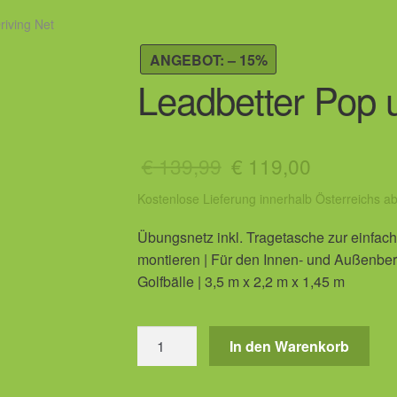
riving Net
ANGEBOT: – 15%
Leadbetter Pop u
Ursprünglicher
Aktueller
€
139,99
€
119,00
Preis
Preis
Kostenlose Lieferung innerhalb Österreichs a
war:
ist:
Übungsnetz inkl. Tragetasche zur einfac
€ 139,99
€ 119,00.
montieren | Für den Innen- und Außenber
Golfbälle | 3,5 m x 2,2 m x 1,45 m
Leadbetter
In den Warenkorb
Pop
up