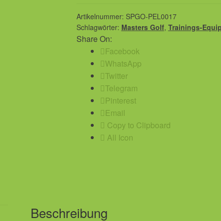
Driving
Net
Artikelnummer:
SPGO-PEL0017
Schlagwörter:
Masters Golf
,
Trainings-Equi
Menge
Share On:
Facebook
WhatsApp
Twitter
Telegram
Pinterest
Email
Copy to Clipboard
All Icon
Beschreibung