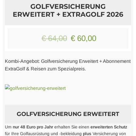
GOLFVERSICHERUNG
ERWEITERT + EXTRAGOLF 2026
Logo Produkte
Literatur
Ursprünglicher
Aktueller
€
64,00
€
60,00
Preis
Preis
war:
ist:
Kombi-Angebot: Golfversicherung Erweitert + Abonnement
ExtraGolf & Reisen zum Spezialpreis.
€ 64,00
€ 60,00.
GOLFVERSICHERUNG ERWEITERT
Um
nur 48 Euro pro Jahr
erhalten Sie einen
erweiterten Schutz
für Ihre Golfausrüstung und -bekleidung
plus
Versicherung von