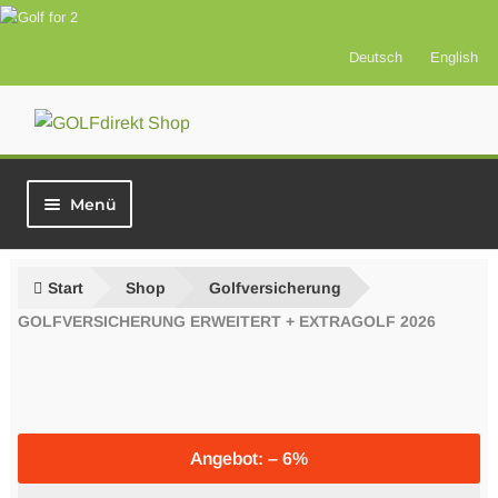
Deutsch
English
Zur
Zum
Navigation
Inhalt
springen
springen
Menü
Start
Start
Shop
Golfversicherung
Vorteilsprodukte
GOLFVERSICHERUNG ERWEITERT + EXTRAGOLF 2026
Versicherung
Greenfees
Angebot: – 6%
Best of