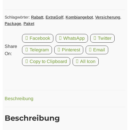
+
ExtraGolf
2026
Schlagwörter:
Rabatt
,
ExtraGolf
,
Kombiangebot
,
Versicherung
,
Package
,
Paket
Menge
Facebook
WhatsApp
Twitter
Share
Telegram
Pinterest
Email
On:
Copy to Clipboard
All Icon
Beschreibung
Beschreibung