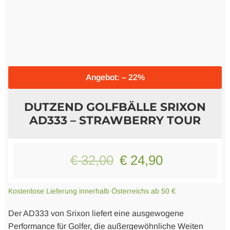
Logo Produkte
Literatur
Angebot: – 22%
DUTZEND GOLFBÄLLE SRIXON
AD333 – STRAWBERRY TOUR
Ursprünglicher
Aktueller
€
32,00
€
24,90
Preis
Preis
Kostenlose Lieferung innerhalb Österreichs ab 50 €
war:
ist:
Der AD333 von Srixon liefert eine ausgewogene
€ 32,00
€ 24,90.
Performance für Golfer, die außergewöhnliche Weiten