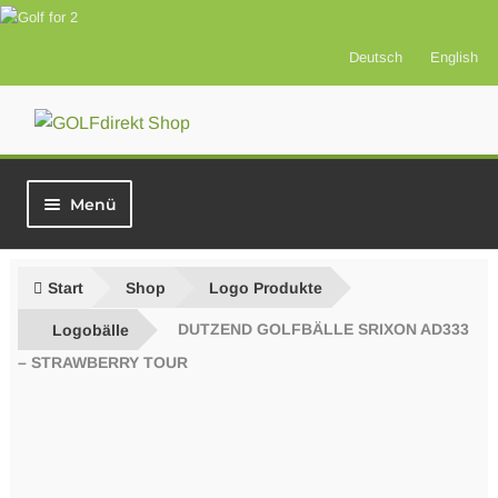
Deutsch
English
Zur
Zum
Navigation
Inhalt
springen
springen
Menü
Start
Start
Shop
Logo Produkte
Vorteilsprodukte
Logobälle
DUTZEND GOLFBÄLLE SRIXON AD333
– STRAWBERRY TOUR
Versicherung
Greenfees
Best of