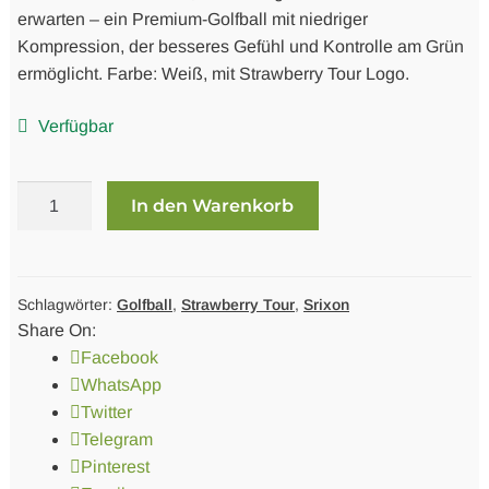
erwarten – ein Premium-Golfball mit niedriger
Kompression, der besseres Gefühl und Kontrolle am Grün
ermöglicht. Farbe: Weiß, mit Strawberry Tour Logo.
Verfügbar
Dutzend
In den Warenkorb
Golfbälle
Srixon
AD333
-
Schlagwörter:
Golfball
,
Strawberry Tour
,
Srixon
Share On:
Strawberry
Facebook
Tour
WhatsApp
Menge
Twitter
Telegram
Pinterest