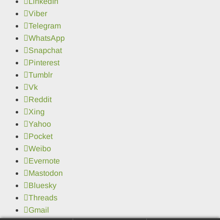
LinkedIn
Viber
Telegram
WhatsApp
Snapchat
Pinterest
Tumblr
Vk
Reddit
Xing
Yahoo
Pocket
Weibo
Evernote
Mastodon
Bluesky
Threads
Gmail