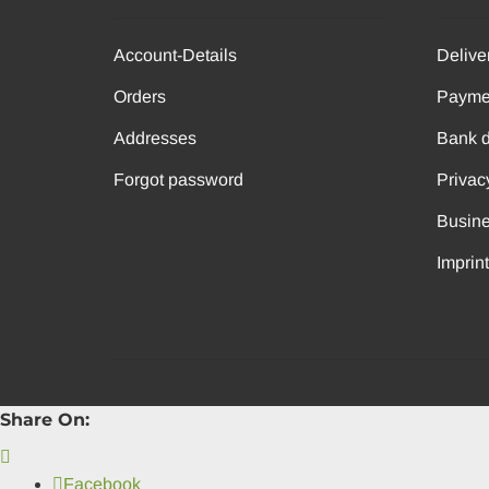
Account-Details
Delive
Orders
Payme
Addresses
Bank d
Forgot password
Privac
Busin
Imprin
Share On:
Facebook