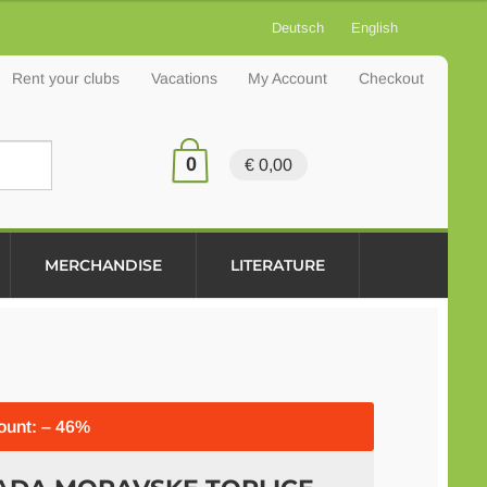
Deutsch
English
Rent your clubs
Vacations
My Account
Checkout
0
€ 0,00
MERCHANDISE
LITERATURE
ount: – 46%