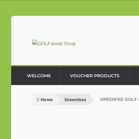
Skip
Skip
to
to
navigation
content
WELCOME
VOUCHER PRODUCTS
Home
Greenfees
GREENFEE GOLF 