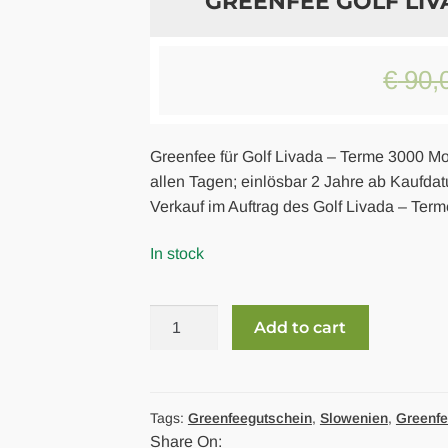
GREENFEE GOLF LI
€
90,
Greenfee für Golf Livada – Terme 3000 Mo
allen Tagen; einlösbar 2 Jahre ab Kaufda
Verkauf im Auftrag des Golf Livada – Ter
In stock
Greenfee
Add to cart
Golf
Livada
Moravske
Toplice
Tags:
Greenfeegutschein
,
Slowenien
,
Greenf
Share On:
quantity