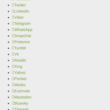
Twitter
LinkedIn
Viber
Telegram
WhatsApp
Snapchat
Pinterest
Tumblr
Vk
Reddit
Xing
Yahoo
Pocket
Weibo
Evernote
Mastodon
Bluesky
Threads