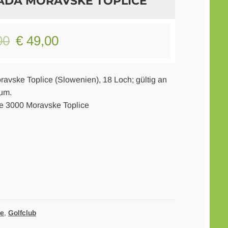
VADA MORAVSKE TOPLICE
Original
Current
00
€
49,00
price
price
was:
is:
ravske Toplice (Slowenien), 18 Loch; gültig an
tum.
€ 90,00.
€ 49,00.
me 3000 Moravske Toplice
ee
,
Golfclub