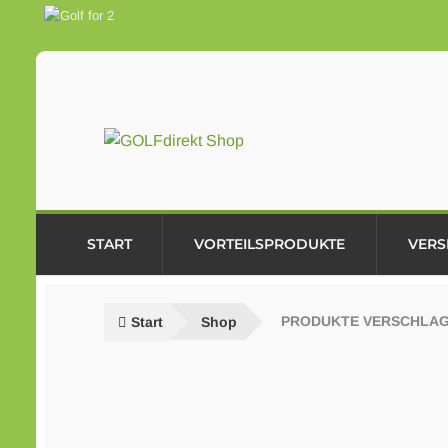
Zur
Zum
Navigation
Inhalt
springen
springen
START
VORTEILSPRODUKTE
VERS
Start
Shop
PRODUKTE VERSCHLAG