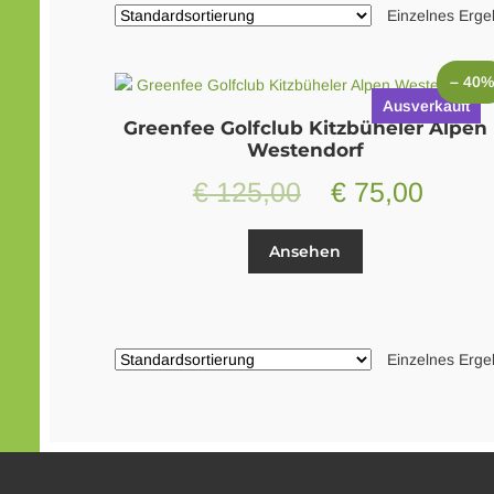
Einzelnes Erge
– 40
Ausverkauft
Greenfee Golfclub Kitzbüheler Alpen
Westendorf
Ursprünglicher
Aktue
€
125,00
€
75,00
Preis
Preis
Ansehen
war:
ist:
€ 125,00
€ 75,
Einzelnes Erge