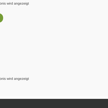
bnis wird angezeigt
%
ller
00.
bnis wird angezeigt