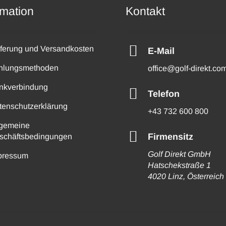
rmation
Kontakt
eferung und Versandkosten
E-Mail
hlungsmethoden
office@golf-direkt.co
nkverbindung
Telefon
tenschutzerklärung
+43 732 600 800
lgemeine
Firmensitz
schäftsbedingungen
Golf Direkt GmbH
pressum
Hatschekstraße 1
4020 Linz, Österreich