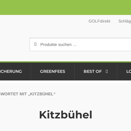
GOLFdirekt
Schläg
Suchen
Suchen
nach:
ICHERUNG
GREENFEES
BEST OF
L
WORTET MIT „KITZBÜHEL“
Kitzbühel