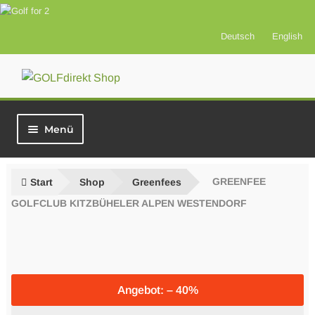
Deutsch
English
Zur
Zum
Navigation
Inhalt
springen
springen
Menü
Start
Start
Shop
Greenfees
GREENFEE
Vorteilsprodukte
GOLFCLUB KITZBÜHELER ALPEN WESTENDORF
Versicherung
Greenfees
Angebot: – 40%
Best of