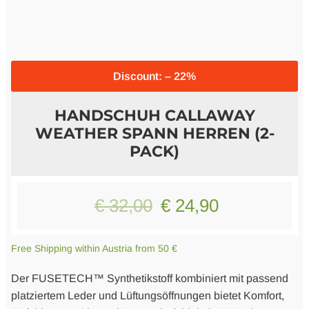
Merchandise
Literature
Discount: – 22%
HANDSCHUH CALLAWAY
WEATHER SPANN HERREN (2-
PACK)
Original
Current
€
32,00
€
24,90
price
price
Free Shipping within Austria from 50 €
was:
is:
Der FUSETECH™ Synthetikstoff kombiniert mit passend
€ 32,00.
€ 24,90.
platziertem Leder und Lüftungsöffnungen bietet Komfort,