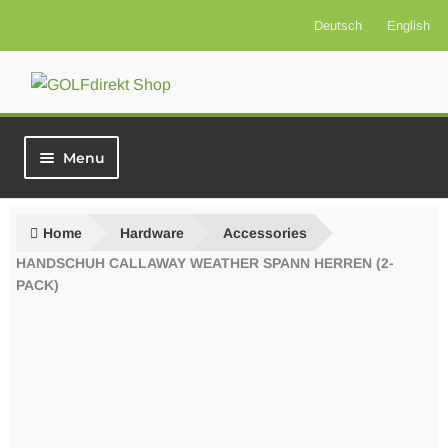
Deutsch
English
Skip
Skip
to
to
navigation
content
Menu
Welcome
Home
Hardware
Accessories
Voucher products
HANDSCHUH CALLAWAY WEATHER SPANN HERREN (2-
PACK)
Golf Insurance
Greenfees
Hardware