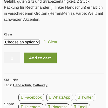
Gefühl, guten Sitz und Strapazierfähigkeit. 2 Stück
Packung für Rechtshänder (= linker Handschuh) erhältlich
in verschiedenen Größen (Herren/Men’s), Farbe: Weiß mit
schwarzen Akzenten.
Size
Clear
Handschuh
Add to cart
Callaway
Weather
Spann
Herren
SKU:
N/A
Tags:
Handschuh
,
Callaway
(2-
Pack)
Facebook
WhatsApp
Twitter
quantity
Share
Telegram
Pinterest
Email